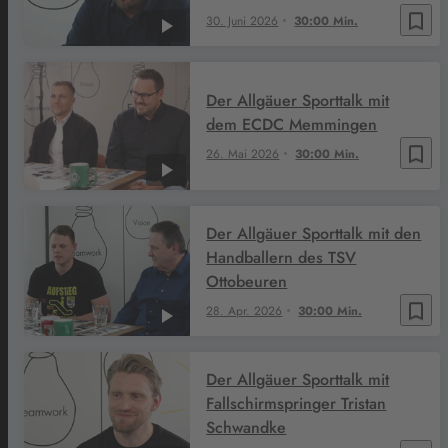
bookmark_border
30. Juni 2026
30:00 Min.
Der Allgäuer Sporttalk mit
dem ECDC Memmingen
bookmark_border
26. Mai 2026
30:00 Min.
Der Allgäuer Sporttalk mit den
Handballern des TSV
Ottobeuren
bookmark_border
28. Apr. 2026
30:00 Min.
Der Allgäuer Sporttalk mit
Fallschirmspringer Tristan
Schwandke