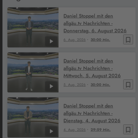
Daniel Stoppel mit den
allgäu.tv Nachrichten -
Donnerstag, 6. August 2026
bookmark_border
6. Aug. 2026
30:00 Min.
Daniel Stoppel mit den
allgäu.tv Nachrichten -
Mittwoch, 5. August 2026
bookmark_border
5. Aug. 2026
30:00 Min.
Daniel Stoppel mit den
allgäu.tv Nachrichten -
Dienstag, 4. August 2026
bookmark_border
4. Aug. 2026
29:59 Min.