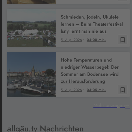
Schmieden, jodeln, Ukulele
lernen – Beim Theaterfestival
Isny lernt man nie aus
bookmark_border
5. Aug. 2026
04:08 Min.
Hohe Temperaturen und
niedriger Wasserpegel: Der
Sommer am Bodensee wird
zur Herausforderung
bookmark_border
5. Aug. 2026
04:05 Min.
Mehr anzeigen
allgäu.tv Nachrichten