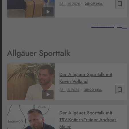
bookmark_border
28. Juni 2026
28:09 Min.
Mehr anzeigen
Allgäuer Sporttalk
Der Allgäuer Sporttalk mit
Kevin Volland
bookmark_border
28. Juli 2026
30:00 Min.
Der Allgäuer Sporttalk mit
TSV-Kottern-Trainer Andreas
Maier