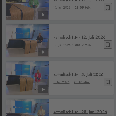
bookmark_border
19. Juli 2026
28:09 Min.
katholisch1.tv - 12. Juli 2026
bookmark_border
12. Juli 2026
28:10 Min.
katholisch1.tv - 5. Juli 2026
bookmark_border
5. Juli 2026
28:10 Min.
katholisch1.tv - 28. Juni 2026