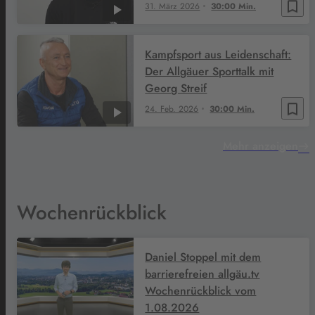
bookmark_border
31. März 2026
30:00 Min.
Kampfsport aus Leidenschaft:
Der Allgäuer Sporttalk mit
Georg Streif
bookmark_border
24. Feb. 2026
30:00 Min.
Mehr anzeigen
Wochenrückblick
Daniel Stoppel mit dem
barrierefreien allgäu.tv
Wochenrückblick vom
1.08.2026