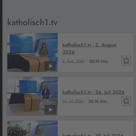
katholisch1.tv
katholisch1.tv - 2. August
2026
bookmark_border
2. Aug. 2026
28:10 Min.
katholisch1.tv - 26. Juli 2026
bookmark_border
26. Juli 2026
28:10 Min.
katholisch1.tv - 19. Juli 2026