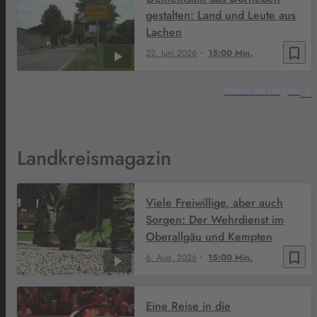
gestalten: Land und Leute aus
Lachen
bookmark_border
22. Juni 2026
15:00 Min.
Mehr anzeigen
Landkreismagazin
Viele Freiwillige, aber auch
Sorgen: Der Wehrdienst im
Oberallgäu und Kempten
bookmark_border
6. Aug. 2026
15:00 Min.
Eine Reise in die