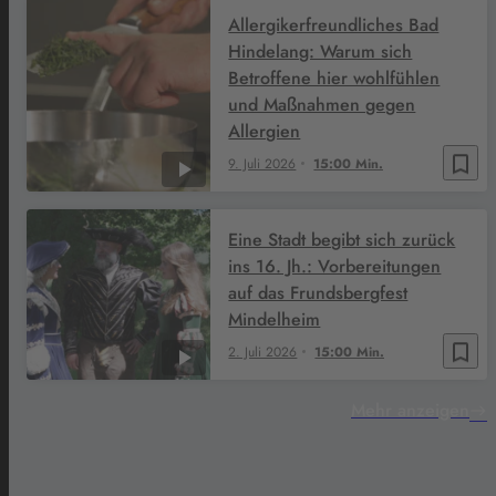
Allergikerfreundliches Bad
Hindelang: Warum sich
Betroffene hier wohlfühlen
und Maßnahmen gegen
Allergien
bookmark_border
9. Juli 2026
15:00 Min.
Eine Stadt begibt sich zurück
ins 16. Jh.: Vorbereitungen
auf das Frundsbergfest
Mindelheim
bookmark_border
2. Juli 2026
15:00 Min.
Mehr anzeigen