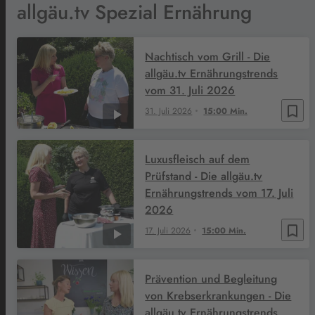
allgäu.tv Spezial Ernährung
Nachtisch vom Grill - Die
allgäu.tv Ernährungstrends
vom 31. Juli 2026
bookmark_border
31. Juli 2026
15:00 Min.
Luxusfleisch auf dem
Prüfstand - Die allgäu.tv
Ernährungstrends vom 17. Juli
2026
bookmark_border
17. Juli 2026
15:00 Min.
Prävention und Begleitung
von Krebserkrankungen - Die
allgäu.tv Ernährungstrends