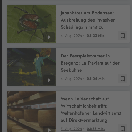
Japankäfer am Bodensee:
Ausbreitung des invasiven
Schädlings nimmt zu
bookmark_border
6. Aug. 2026
04:23 Min.
Der Festspielsommer in
Bregenz: La Traviata auf der
Seebühne
bookmark_border
6. Aug. 2026
04:04 Min.
Wenn Leidenschaft auf
Wirtschaftlichkeit trifft:
Waltenhofener Landwirt setzt
auf Direktvermarktung
bookmark_border
5. Aug. 2026
03:33 Min.