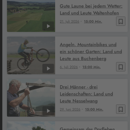
Gute Laune bei jedem Wetter:
Land und Leute Waltenhofen
bookmark_border
21. Juli 2026
15:00 Min.
Angeln, Mountainbikes und
ein schöner Garten: Land und
Leute aus Buchenberg
bookmark_border
6. Juli 2026
15:00 Min.
Drei Männer - drei
Leidenschaften: Land und
Leute Nesselwang
bookmark_border
29. Juni 2026
15:00 Min.
Gemeinsam das Dorfleben