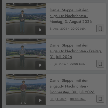
Daniel Stoppel mit den
allgäu.tv Nachrichten -
Montag, 3. August 2026
bookmark_border
3. Aug. 2026
30:00 Min.
Daniel Stoppel mit den
allgäu.tv Nachrichten - Freitag,
31. Juli 2026
bookmark_border
31. Juli 2026
30:00 Min.
Daniel Stoppel mit den
allgäu.tv Nachrichten -
Donnerstag, 30. Juli 2026
bookmark_border
30. Juli 2026
30:00 Min.