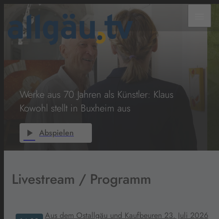
menu
Werke aus 70 Jahren als Künstler: Klaus
Kowohl stellt in Buxheim aus
play_arrow
Abspielen
Livestream / Programm
Aus dem Ostallgäu und Kaufbeuren 23. Juli 2026