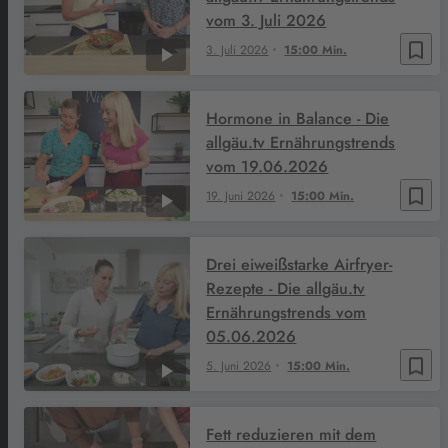
vom 3. Juli 2026
bookmark_border
3. Juli 2026
15:00 Min.
Hormone in Balance - Die
allgäu.tv Ernährungstrends
vom 19.06.2026
bookmark_border
19. Juni 2026
15:00 Min.
Drei eiweißstarke Airfryer-
Rezepte - Die allgäu.tv
Ernährungstrends vom
05.06.2026
bookmark_border
5. Juni 2026
15:00 Min.
Fett reduzieren mit dem