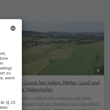
Gute Laune bei jedem Wetter: Land und
Leute Waltenhofen
Wir waren in Waltenhofen unterwegs und haben
einen Landwirt nach der Herstellung von Käse befragt,
und haben das schlechte Wetter bim Tanzunterricht