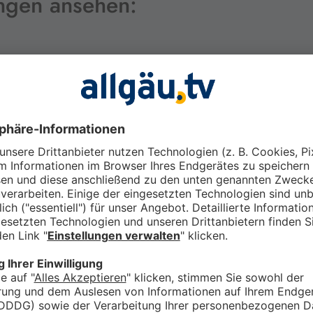
ungen ansehen:
Heiraten in der schönsten Kulisse: Land
en
und Leute Hörnerdörfer
 sich
Diese Woche besuchen wir die Hochzeitsregion
ele
Hörnerdörfer und sprechen mit einer
leidenschaftlichen Floristin, mit einem Paar über