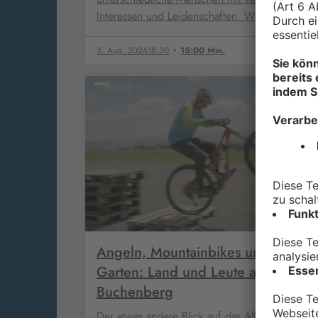
Interessen und Leidenschaften. Wir treffen ei
3. Aug. 2026
18:30
15:00 Min.
Angeln, Mountainbikes und ein sc
Garten: Land und Leute aus
Buchenberg
Der etwas andere Blick auf das Allgäu – 6. Jul