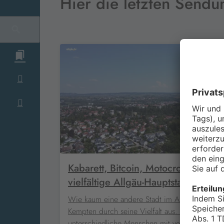
Hier die letzten Send
Kabarett, Bitcoin, Motocross: Die
vielfältige Allgäu-Hauptstadt Kempt
Wie kaum eine andere Stadt im Allgäu zeichnet
Kempten durch seine Vielfalt aus. Hier leben vi
unterschiedliche Menschen mit verschiedenen