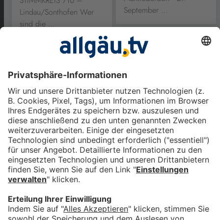
STIMMKREIS 710 –
September …
Lindau/Sonthofen Wer
sind die …
Stimmkreismagazin
708 Kaufbeuren -
11. Oktober 2018
Stimmkreismagazin 708
Kaufbeuren - 11. Oktober
2018 STIMMKREIS 708 …
Entweder - oder?
Couchpotato oder Partygänger? Bier oder Wein? Schnitzel
oder Kässpatzen? Das sagen die Direktkandidaten: