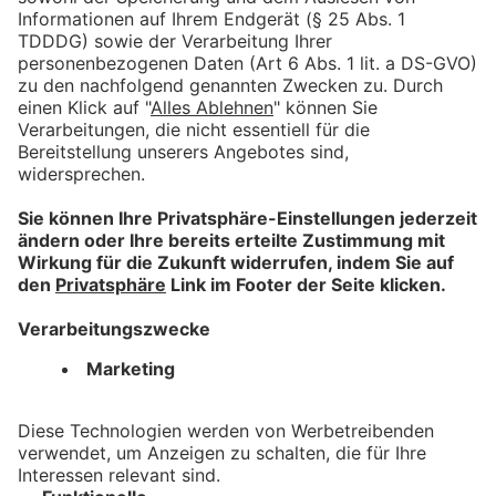
Stimmkreis 712
Stimmkreis 709
Memmingen
Kempten
Oberallgäu
Stimmkreis 710
Stimmkreis 711 -
Lindau/Sonthofen
Marktoberdorf
Stimmkreis 708
Kaufbeuren