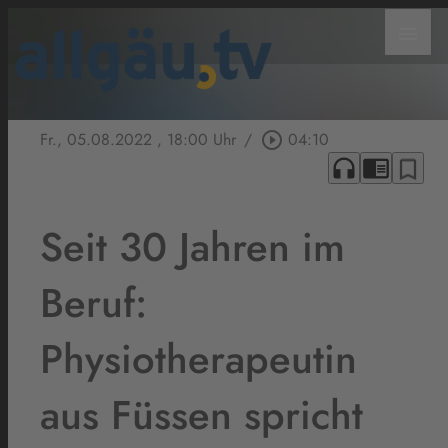
menu
Fr., 05.08.2022
, 18:00 Uhr
/
play_circle_outline
04:10
headphones
chrome_reader_mode
bookmark_border
Seit 30 Jahren im
Beruf:
Physiotherapeutin
aus Füssen spricht