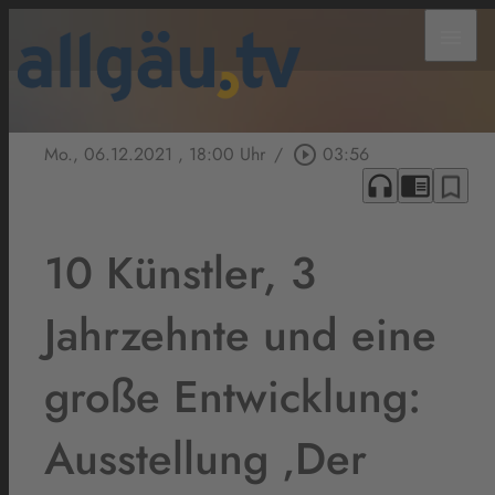
menu
Mo., 06.12.2021
, 18:00 Uhr
/
play_circle_outline
03:56
headphones
chrome_reader_mode
bookmark_border
10 Künstler, 3
Jahrzehnte und eine
große Entwicklung:
Ausstellung ‚Der