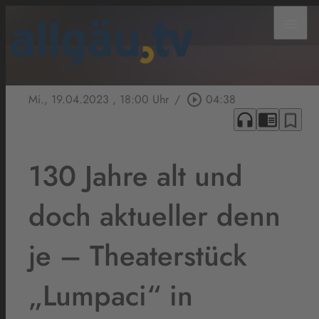
menu
Mi., 19.04.2023
, 18:00 Uhr
/
play_circle_outline
04:38
headphones
chrome_reader_mode
bookmark_border
130 Jahre alt und
doch aktueller denn
je – Theaterstück
„Lumpaci“ in