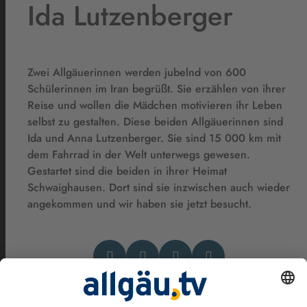
Ida Lutzenberger
Zwei Allgäuerinnen werden jubelnd von 600
Schülerinnen im Iran begrüßt. Sie erzählen von ihrer
Reise und wollen die Mädchen motivieren ihr Leben
selbst zu gestalten. Diese beiden Allgäuerinnen sind
Ida und Anna Lutzenberger. Sie sind 15 000 km mit
dem Fahrrad in der Welt unterwegs gewesen.
Gestartet sind die beiden in ihrer Heimat
Schwaighausen. Dort sind sie inzwischen auch wieder
angekommen und wir haben sie jetzt besucht.