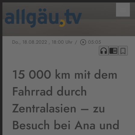
menu
Do., 18.08.2022
, 18:00 Uhr
/
play_circle_outline
05:05
headphones
chrome_reader_mode
bookmark_border
15 000 km mit dem
Fahrrad durch
Zentralasien – zu
Besuch bei Ana und