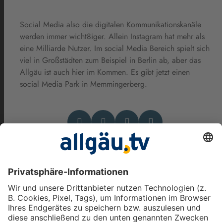
Social Media also die digitalen Kommunikationskanäle
werden immer wicht8iger. Allein Instagram hat mehr als
eine Milliarde Nutzer. Im social Media Bereich spielt sich
viel in Großstädten zum Beispiel in Berlin ab, aber das
Allgäu ist auch hier im Kommen. Es gibt jetzt einen
social Media Park in Memmingerberg.
Das könnte Dich auch
interessieren