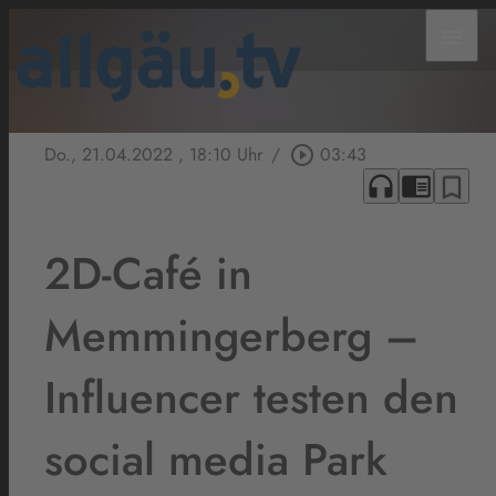
menu
Do., 21.04.2022
, 18:10 Uhr
/
play_circle_outline
03:43
headphones
chrome_reader_mode
bookmark_border
2D-Café in
Memmingerberg –
Influencer testen den
social media Park