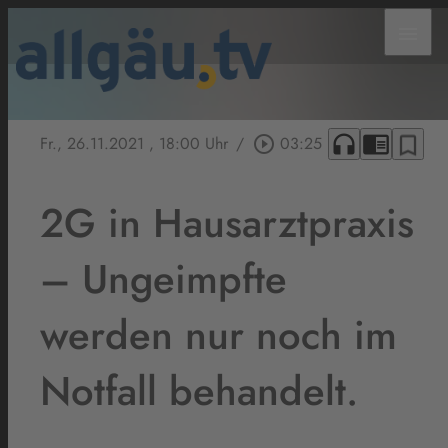
menu
headphones
chrome_reader_mode
bookmark_border
Fr., 26.11.2021
, 18:00 Uhr
/
play_circle_outline
03:25
2G in Hausarztpraxis
– Ungeimpfte
werden nur noch im
Notfall behandelt.