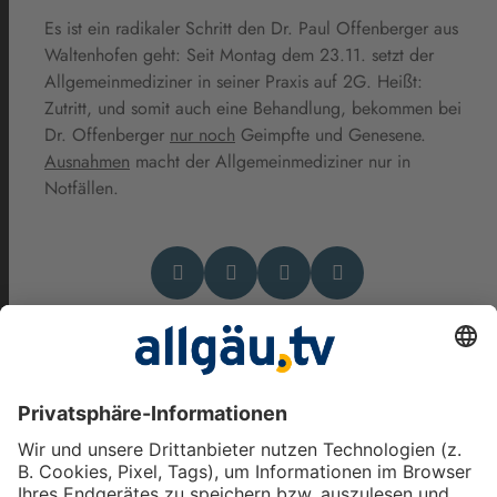
Es ist ein radikaler Schritt den Dr. Paul Offenberger aus
Waltenhofen geht: Seit Montag dem 23.11. setzt der
Allgemeinmediziner in seiner Praxis auf 2G. Heißt:
Zutritt, und somit auch eine Behandlung, bekommen bei
Dr. Offenberger
nur noch
Geimpfte und Genesene.
Ausnahmen
macht der Allgemeinmediziner nur in
Notfällen.
Das könnte Dich auch
interessieren