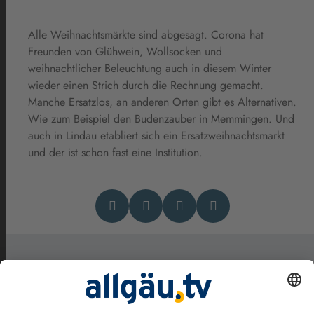
Alle Weihnachtsmärkte sind abgesagt. Corona hat
Freunden von Glühwein, Wollsocken und
weihnachtlicher Beleuchtung auch in diesem Winter
wieder einen Strich durch die Rechnung gemacht.
Manche Ersatzlos, an anderen Orten gibt es Alternativen.
Wie zum Beispiel den Budenzauber in Memmingen. Und
auch in Lindau etabliert sich ein Ersatzweihnachtsmarkt
und der ist schon fast eine Institution.
Das könnte Dich auch