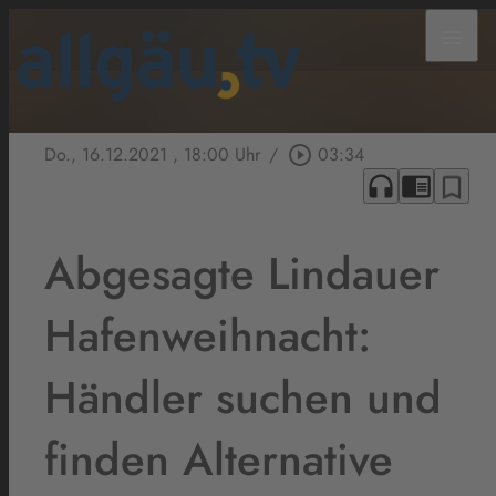
menu
Do., 16.12.2021
, 18:00 Uhr
/
play_circle_outline
03:34
headphones
chrome_reader_mode
bookmark_border
Abgesagte Lindauer
Hafenweihnacht:
Händler suchen und
finden Alternative