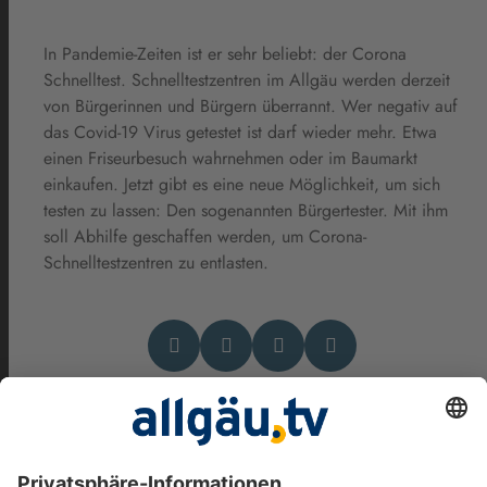
In Pandemie-Zeiten ist er sehr beliebt: der Corona
Schnelltest. Schnelltestzentren im Allgäu werden derzeit
von Bürgerinnen und Bürgern überrannt. Wer negativ auf
das Covid-19 Virus getestet ist darf wieder mehr. Etwa
einen Friseurbesuch wahrnehmen oder im Baumarkt
einkaufen. Jetzt gibt es eine neue Möglichkeit, um sich
testen zu lassen: Den sogenannten Bürgertester. Mit ihm
soll Abhilfe geschaffen werden, um Corona-
Schnelltestzentren zu entlasten.
Das könnte Dich auch