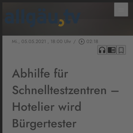
menu
Mi., 05.05.2021
, 18:00 Uhr
/
play_circle_outline
02:18
headphones
chrome_reader_mode
bookmark_border
Abhilfe für
Schnelltestzentren –
Hotelier wird
Bürgertester