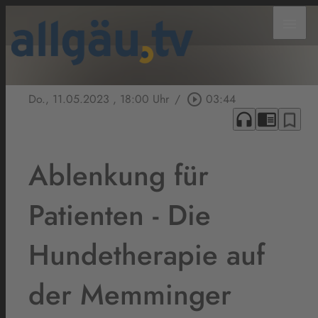
menu
Do., 11.05.2023
, 18:00 Uhr
/
play_circle_outline
03:44
headphones
chrome_reader_mode
bookmark_border
Ablenkung für
Patienten - Die
Hundetherapie auf
der Memminger