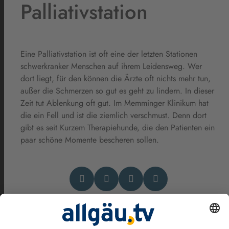
Palliativstation
Eine Palliativstation ist oft eine der letzten Stationen
schwerkranker Menschen auf ihrem Leidensweg. Wer
dort liegt, für den können die Ärzte oft nichts mehr tun,
außer die Schmerzen so gut es geht zu lindern. In dieser
Zeit tut Ablenkung oft gut. Im Memminger Klinikum hat
die ein Fell und ist die ziemlich verschmust. Denn dort
gibt es seit Kurzem Therapiehunde, die den Patienten ein
paar schöne Momente bescheren sollen.