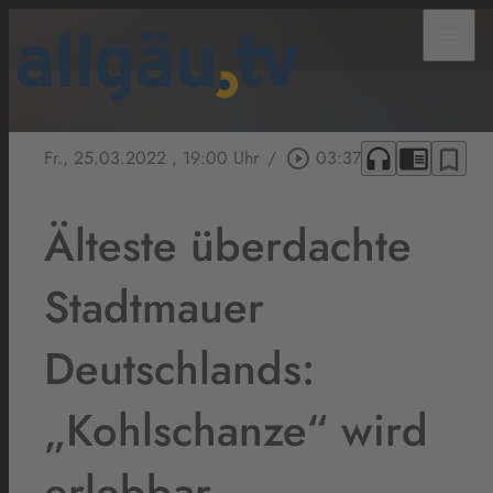
menu
headphones
chrome_reader_mode
bookmark_border
Fr., 25.03.2022
, 19:00 Uhr
/
play_circle_outline
03:37
Älteste überdachte
Stadtmauer
Deutschlands:
„Kohlschanze“ wird
erlebbar