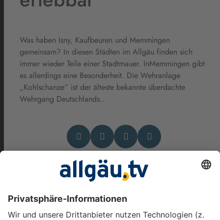
Was haben Isny, Kaufbeuren und Memmingen
gemeinsam? In diesen Städten im Allgäu finden sich
immer wieder Teile einer Stadtmauer. InMemmingen gibt
es allerdings eine Besonderheit. Die Wehranlage
„Kohlschanze“ ist der älteste bekannte überdachte
Wehrgang Deutschlands..
Das könnte Dich auch
interessieren