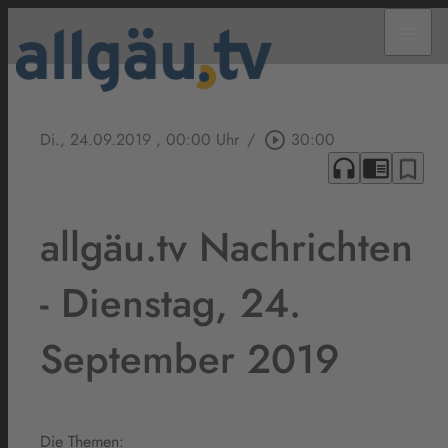
menu
Di., 24.09.2019
, 00:00 Uhr
/
play_circle_outline
30:00
headphones
chrome_reader_mode
bookmark_border
allgäu.tv Nachrichten
- Dienstag, 24.
September 2019
Die Themen: