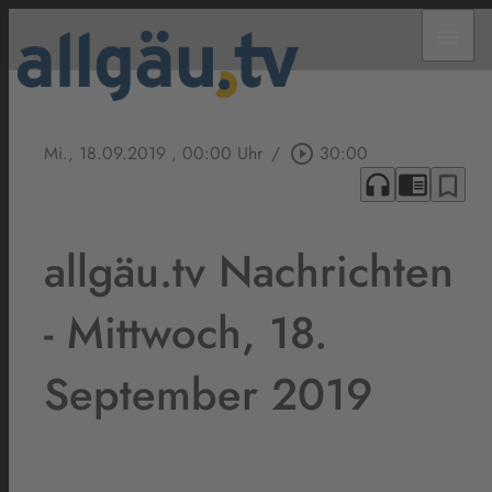
menu
Mi., 18.09.2019
, 00:00 Uhr
/
play_circle_outline
30:00
headphones
chrome_reader_mode
bookmark_border
allgäu.tv Nachrichten
- Mittwoch, 18.
September 2019