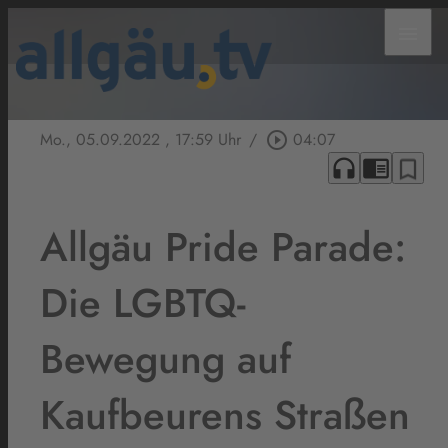
menu
Mo., 05.09.2022
, 17:59 Uhr
/
play_circle_outline
04:07
headphones
chrome_reader_mode
bookmark_border
Allgäu Pride Parade:
Die LGBTQ-
Bewegung auf
Kaufbeurens Straßen