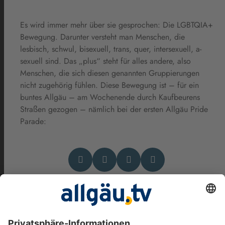
Es wird immer mehr über sie gesprochen: Die LGBTQIA+
Bewegung. Darunter versteht man Menschen, die
lesbisch, schwul, bisexuell, trans, quer, intersexuell, a-
sexuell sind. Das „plus“ steht für alles andere, also
Menschen, die sich diesen genannten Gruppierungen
nicht zugehörig fühlen. Diese Bewegung ist – für ein
buntes Allgäu – am Wochenende durch Kaufbeurens
Straßen gezogen – nämlich bei der ersten Allgäu Pride
Parade:
Das könnte Dich auch