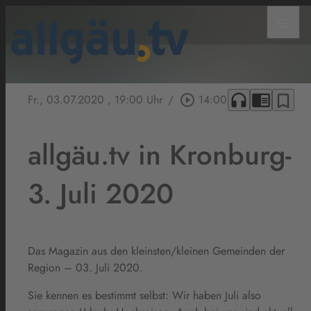
menu
headphones
chrome_reader_mode
bookmark_border
Fr., 03.07.2020
, 19:00 Uhr
/
play_circle_outline
14:00
allgäu.tv in Kronburg-
3. Juli 2020
Das Magazin aus den kleinsten/kleinen Gemeinden der
Region – 03. Juli 2020.
Sie kennen es bestimmt selbst: Wir haben Juli also