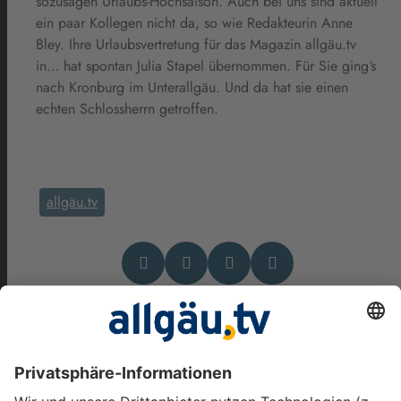
sozusagen Urlaubs-Hochsaison. Auch bei uns sind aktuell
ein paar Kollegen nicht da, so wie Redakteurin Anne
Bley. Ihre Urlaubsvertretung für das Magazin allgäu.tv
in… hat spontan Julia Stapel übernommen. Für Sie ging‘s
nach Kronburg im Unterallgäu. Und da hat sie einen
echten Schlossherrn getroffen.
allgäu.tv
Das könnte Dich auch