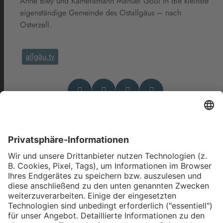
Anne Bley und Kameramann Manuel Gößl in die kleinste
eigenständige Gemeinde des Ostallgäus – nach
Osterzell.
allgäu.tv
Das könnte Dich auch
interessieren
allgäu.tv Nachrichten - Freitag,
7. August 2026