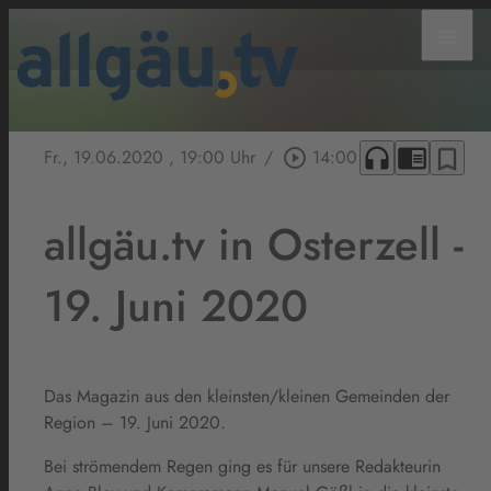
menu
headphones
chrome_reader_mode
bookmark_border
Fr., 19.06.2020
, 19:00 Uhr
/
play_circle_outline
14:00
allgäu.tv in Osterzell -
19. Juni 2020
Das Magazin aus den kleinsten/kleinen Gemeinden der
Region – 19. Juni 2020.
Bei strömendem Regen ging es für unsere Redakteurin