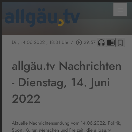
menu
headphones
chrome_reader_mode
bookmark_border
Di., 14.06.2022
, 18:31 Uhr
/
play_circle_outline
29:57
allgäu.tv Nachrichten
- Dienstag, 14. Juni
2022
Aktuelle Nachrichtensendung vom 14.06.2022. Politik,
Sport, Kultur, Menschen und Freizeit: die allgäu.tv