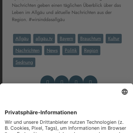
Nachrichten geben einen täglichen Überblick über das
Leben im Allgäu und aktuelle Nachrichten aus der
Region. #wirsinddasallgäu
Allgäu
allgäu.tv
Bayern
Brauchtum
Kultur
Nachrichten
News
Politik
Region
Sednung
Das könnte Dich auch
interessieren