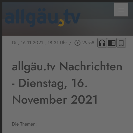
menu
headphones
chrome_reader_mode
bookmark_border
Di., 16.11.2021
, 18:31 Uhr
/
play_circle_outline
29:58
allgäu.tv Nachrichten
- Dienstag, 16.
November 2021
Die Themen: