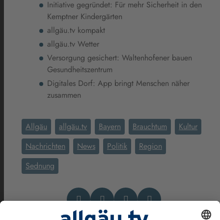
Initiative gegründet: Für mehr Sicherheit in den
Kemptner Kindergärten
allgäu.tv kompakt
allgäu.tv Wetter
Versorgung gesichert: Waltenhofener bauen
Gesundheitszentrum
Digitales Dorf: App bringt Menschen näher
zusammen
Allgäu
allgäu.tv
Bayern
Brauchtum
Kultur
Nachrichten
News
Politik
Region
Sednung