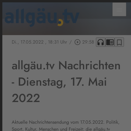
menu
headphones
chrome_reader_mode
bookmark_border
Di., 17.05.2022
, 18:31 Uhr
/
play_circle_outline
29:58
allgäu.tv Nachrichten
- Dienstag, 17. Mai
2022
Aktuelle Nachrichtensendung vom 17.05.2022. Politik,
Sport, Kultur, Menschen und Freizeit: die allgäu.tv