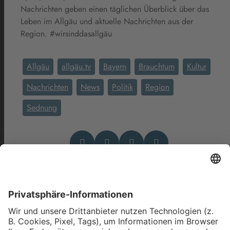
Nachrichten geben einen täglichen Überblick über das
Leben im Allgäu und aktuelle Nachrichten aus der
Region. #wirsinddasallgäu
Allgäu
allgäu.tv
Bayern
Brauchtum
Kultur
Nachrichten
News
Politik
Region
Sednung
Das könnte Dich auch
interessieren