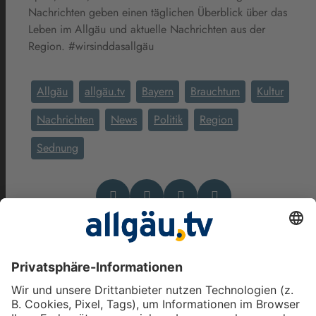
Nachrichten geben einen täglichen Überblick über das
Leben im Allgäu und aktuelle Nachrichten aus der
Region. #wirsinddasallgäu
Allgäu
allgäu.tv
Bayern
Brauchtum
Kultur
Nachrichten
News
Politik
Region
Sednung
Das könnte Dich auch
interessieren