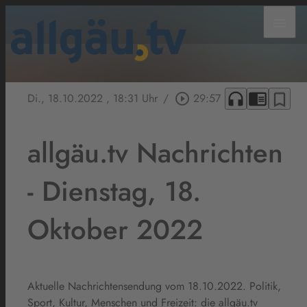
menu
headphones
chrome_reader_mode
bookmark_border
Di., 18.10.2022
, 18:31 Uhr
/
play_circle_outline
29:57
allgäu.tv Nachrichten
- Dienstag, 18.
Oktober 2022
Aktuelle Nachrichtensendung vom 18.10.2022. Politik,
Sport, Kultur, Menschen und Freizeit: die allgäu.tv