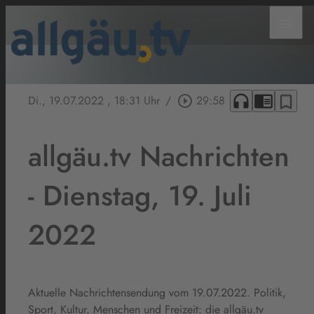
menu
headphones
chrome_reader_mode
bookmark_border
Di., 19.07.2022
, 18:31 Uhr
/
play_circle_outline
29:58
allgäu.tv Nachrichten
- Dienstag, 19. Juli
2022
Aktuelle Nachrichtensendung vom 19.07.2022. Politik,
Sport, Kultur, Menschen und Freizeit: die allgäu.tv