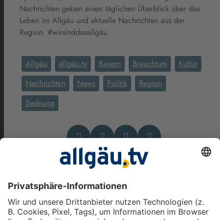
Nachrichten geben einen täglichen Überblick über das
Leben im Allgäu und aktuelle Nachrichten aus der
Region. #wirsinddasallgäu
Allgäu
allgäu.tv
Bayern
Brauchtum
Kultur
Nachrichten
News
Politik
Region
Sednung
Das könnte Dich auch
interessieren