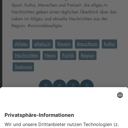
Sport, Kultur, Menschen und Freizeit: die allgäu.tv
Nachrichten geben einen täglichen Überblick über das
Leben im Allgäu und aktuelle Nachrichten aus der
Region. #wirsinddasallgäu
Allgäu
allgäu.tv
Bayern
Brauchtum
Kultur
Nachrichten
News
Politik
Region
Sednung
Das könnte Dich auch