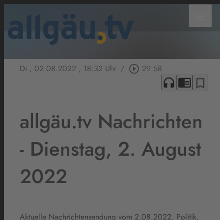
menu
Di., 02.08.2022
, 18:32 Uhr
/
play_circle_outline
29:58
headphones
chrome_reader_mode
bookmark_border
allgäu.tv Nachrichten
- Dienstag, 2. August
2022
Aktuelle Nachrichtensendung vom 2.08.2022. Politik,