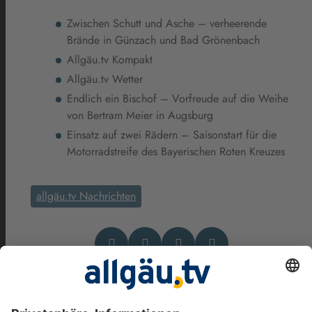
Zwischen Schutt und Asche – verheerende
Brände in Günzach und Bad Grönenbach
Allgäu.tv Kompakt
Allgäu.tv Wetter
Endlich ein Bischof – Vorfreude auf die Weihe
von Bertram Meier in Augsburg
Einsatz auf zwei Rädern – Saisonstart für die
Motorradstreife des Bayerischen Roten Kreuzes
allgäu.tv Nachrichten