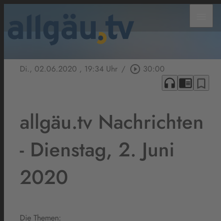
menu
Di., 02.06.2020
, 19:34 Uhr
/
play_circle_outline
30:00
headphones
chrome_reader_mode
bookmark_border
allgäu.tv Nachrichten
- Dienstag, 2. Juni
2020
Die Themen: