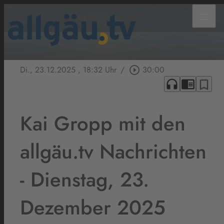
menu
Di., 23.12.2025
, 18:32 Uhr
/
play_circle_outline
30:00
headphones
chrome_reader_mode
bookmark_border
Kai Gropp mit den
allgäu.tv Nachrichten
- Dienstag, 23.
Dezember 2025