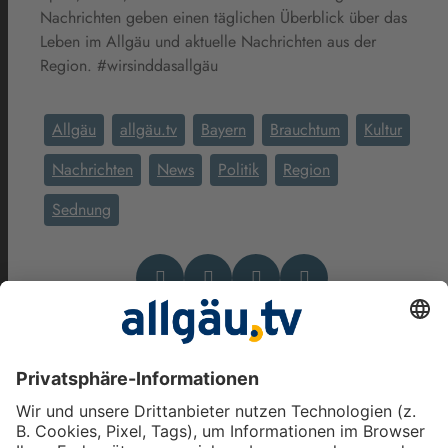
Nachrichten geben einen täglichen Überblick über das
Leben im Allgäu und aktuelle Nachrichten aus der
Region. #wirsinddasallgäu
Allgäu
allgäu.tv
Bayern
Brauchtum
Kultur
Nachrichten
News
Politik
Region
Sednung
Das könnte Dich auch
interessieren