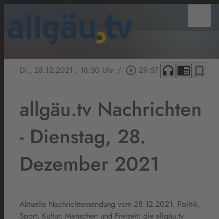
menu
headphones
chrome_reader_mode
bookmark_border
Di., 28.12.2021
, 18:30 Uhr
/
play_circle_outline
29:57
allgäu.tv Nachrichten
- Dienstag, 28.
Dezember 2021
Aktuelle Nachrichtensendung vom 28.12.2021. Politik,
Sport, Kultur, Menschen und Freizeit: die allgäu.tv