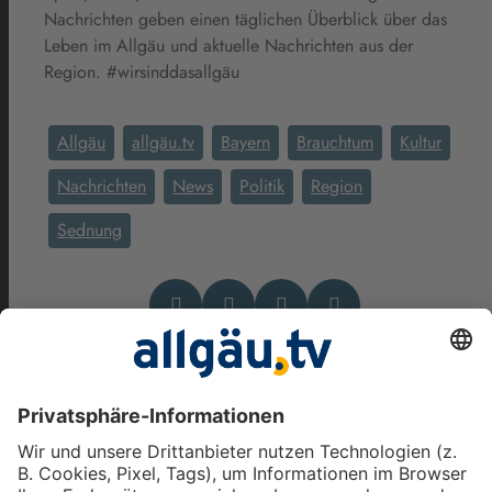
Nachrichten geben einen täglichen Überblick über das
Leben im Allgäu und aktuelle Nachrichten aus der
Region. #wirsinddasallgäu
Allgäu
allgäu.tv
Bayern
Brauchtum
Kultur
Nachrichten
News
Politik
Region
Sednung
Das könnte Dich auch
interessieren