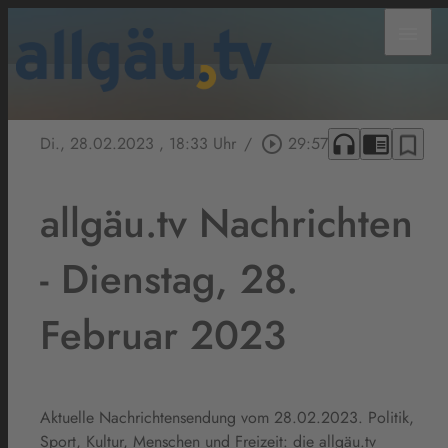
menu
headphones
chrome_reader_mode
bookmark_border
Di., 28.02.2023
, 18:33 Uhr
/
play_circle_outline
29:57
allgäu.tv Nachrichten
- Dienstag, 28.
Februar 2023
Aktuelle Nachrichtensendung vom 28.02.2023. Politik,
Sport, Kultur, Menschen und Freizeit: die allgäu.tv