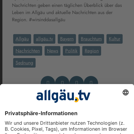
Nachrichten geben einen täglichen Überblick über das
Leben im Allgäu und aktuelle Nachrichten aus der
Region. #wirsinddasallgäu
Allgäu
allgäu.tv
Bayern
Brauchtum
Kultur
Nachrichten
News
Politik
Region
Sednung
Das könnte Dich auch
interessieren