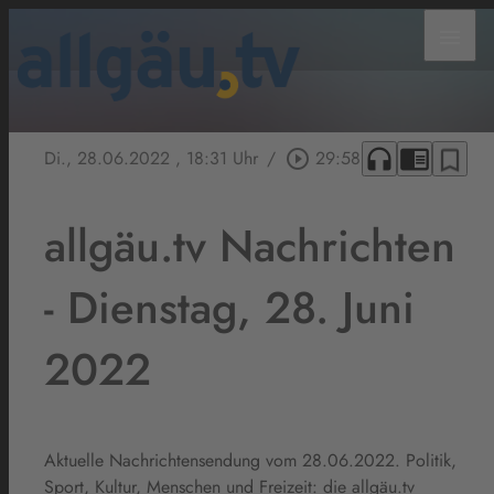
menu
headphones
chrome_reader_mode
bookmark_border
Di., 28.06.2022
, 18:31 Uhr
/
play_circle_outline
29:58
allgäu.tv Nachrichten
- Dienstag, 28. Juni
2022
Aktuelle Nachrichtensendung vom 28.06.2022. Politik,
Sport, Kultur, Menschen und Freizeit: die allgäu.tv