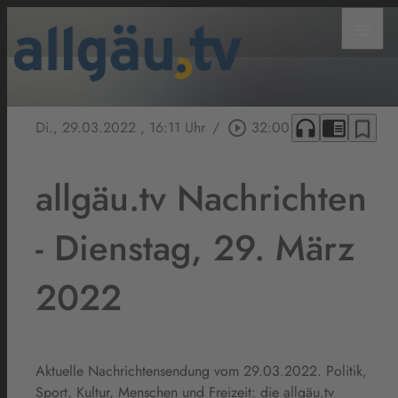
menu
headphones
chrome_reader_mode
bookmark_border
Di., 29.03.2022
, 16:11 Uhr
/
play_circle_outline
32:00
allgäu.tv Nachrichten
- Dienstag, 29. März
2022
Aktuelle Nachrichtensendung vom 29.03.2022. Politik,
Sport, Kultur, Menschen und Freizeit: die allgäu.tv