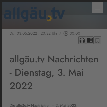
menu
Di., 03.05.2022
, 20:32 Uhr
/
play_circle_outline
30:00
headphones
chrome_reader_mode
bookmark_border
allgäu.tv Nachrichten
- Dienstag, 3. Mai
2022
Die allgäu.tv Nachrichten – 3. Mai 2022.