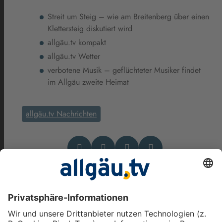
Streit um Steig – wie am Breitenberg über einen
Klettersteig diskutiert wird
allgäu.tv kompakt
allgäu.tv Wetter
verbotene Musik – geflüchteter Musiker findet
im Allgäu zweite Heimat
allgäu.tv Nachrichten
Das könnte Dich auch