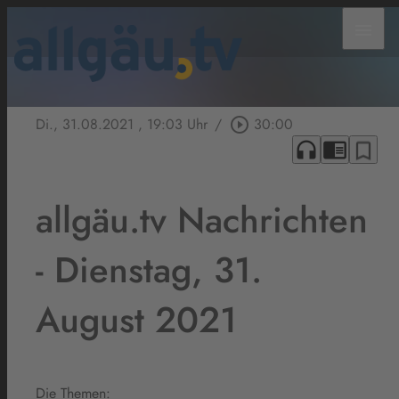
menu
Di., 31.08.2021
, 19:03 Uhr
/
play_circle_outline
30:00
headphones
chrome_reader_mode
bookmark_border
allgäu.tv Nachrichten
- Dienstag, 31.
August 2021
Die Themen: