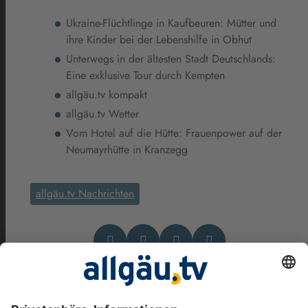
Ukraine-Flüchtlinge in Kaufbeuren: Mütter und
ihre Kinder bei der Lebenshilfe in Obhut
Unterwegs in der ältesten Stadt Deutschlands:
Eine exklusive Tour durch Kempten
allgäu.tv kompakt
allgäu.tv Wetter
Vom Hotel auf die Hütte: Frauenpower auf der
Neumayrhütte in Kranzegg
allgäu.tv Nachrichten