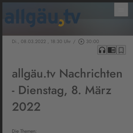
menu
Di., 08.03.2022
, 18:30 Uhr
/
play_circle_outline
30:00
headphones
chrome_reader_mode
bookmark_border
allgäu.tv Nachrichten
- Dienstag, 8. März
2022
Die Themen: