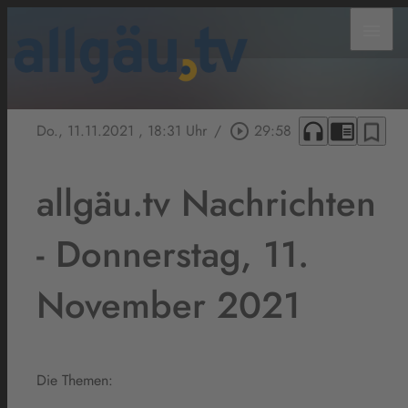
menu
headphones
chrome_reader_mode
bookmark_border
Do., 11.11.2021
, 18:31 Uhr
/
play_circle_outline
29:58
allgäu.tv Nachrichten
- Donnerstag, 11.
November 2021
Die Themen: