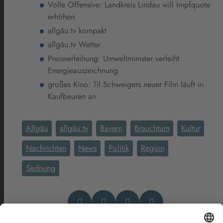
Volle Offensive: Landkreis Lindau will Impfquote
erhöhen
allgäu.tv kompakt
allgäu.tv Wetter
Preisverleihung: Umweltminister verleiht
Energieauszeichnung
großes Kino: Til Schweigers neuer Film läuft in
Kaufbeuren an
Allgäu
allgäu.tv
Bayern
Brauchtum
Kultur
Nachrichten
News
Politik
Region
Sednung