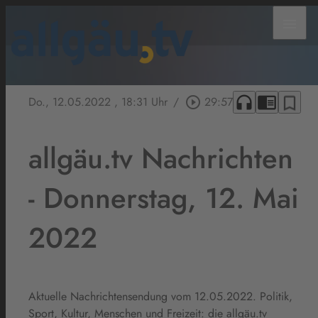
menu
headphones
chrome_reader_mode
bookmark_border
Do., 12.05.2022
, 18:31 Uhr
/
play_circle_outline
29:57
allgäu.tv Nachrichten
- Donnerstag, 12. Mai
2022
Aktuelle Nachrichtensendung vom 12.05.2022. Politik,
Sport, Kultur, Menschen und Freizeit: die allgäu.tv