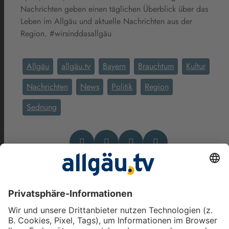
Nachrichten geben einen täglichen Überblick über das
Leben im Allgäu und aktuelle Nachrichten aus der
Region. #wirsinddasallgäu
Allgäu
allgäu.tv
Bayern
Brauchtum
Kultur
Nachrichten
News
Politik
Region
Sednung
Das könnte Dich auch
interessieren