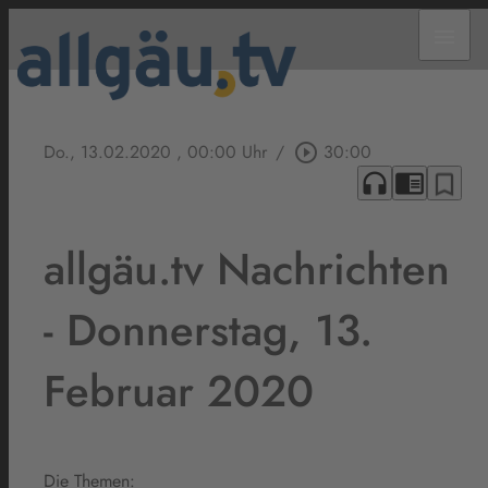
menu
Do., 13.02.2020
, 00:00 Uhr
/
play_circle_outline
30:00
headphones
chrome_reader_mode
bookmark_border
allgäu.tv Nachrichten
- Donnerstag, 13.
Februar 2020
Die Themen: