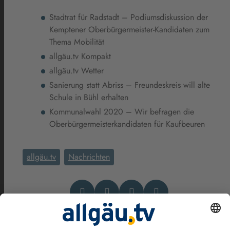
Stadtrat für Radstadt – Podiumsdiskussion der
Kemptener Oberbürgermeister-Kandidaten zum
Thema Mobilität
allgäu.tv Kompakt
allgäu.tv Wetter
Sanierung statt Abriss – Freundeskreis will alte
Schule in Bühl erhalten
Kommunalwahl 2020 – Wir befragen die
Oberbürgermeisterkandidaten für Kaufbeuren
allgäu.tv
Nachrichten