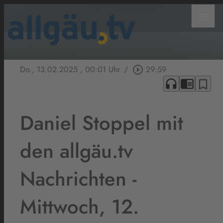
menu
Do., 13.02.2025
, 00:01 Uhr
/
play_circle_outline
29:59
headphones
chrome_reader_mode
bookmark_border
Daniel Stoppel mit
den allgäu.tv
Nachrichten -
Mittwoch, 12.