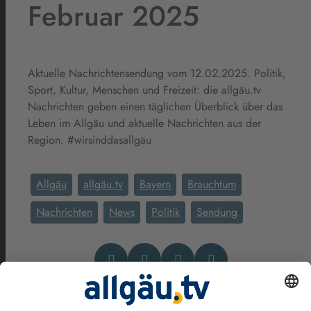
Februar 2025
Aktuelle Nachrichtensendung vom 12.02.2025. Politik,
Sport, Kultur, Menschen und Freizeit: die allgäu.tv
Nachrichten geben einen täglichen Überblick über das
Leben im Allgäu und aktuelle Nachrichten aus der
Region. #wirsinddasallgäu
Allgäu
allgäu.tv
Bayern
Brauchtum
Nachrichten
News
Politik
Sendung