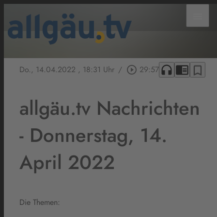
menu
headphones
chrome_reader_mode
bookmark_border
Do., 14.04.2022
, 18:31 Uhr
/
play_circle_outline
29:57
allgäu.tv Nachrichten
- Donnerstag, 14.
April 2022
Die Themen: