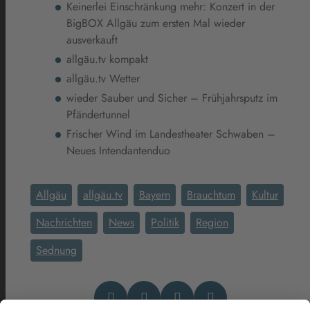
Keinerlei Einschränkung mehr: Konzert in der
BigBOX Allgäu zum ersten Mal wieder
ausverkauft
allgäu.tv kompakt
allgäu.tv Wetter
wieder Sauber und Sicher – Frühjahrsputz im
Pfändertunnel
Frischer Wind im Landestheater Schwaben –
Neues Intendantenduo
Allgäu
allgäu.tv
Bayern
Brauchtum
Kultur
Nachrichten
News
Politik
Region
Sednung