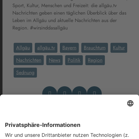
Sport, Kultur, Menschen und Freizeit: die allgäu.tv
Nachrichten geben einen täglichen Überblick über das
Leben im Allgäu und aktuelle Nachrichten aus der
Region. #wirsinddasallgäu
Allgäu
allgäu.tv
Bayern
Brauchtum
Kultur
Nachrichten
News
Politik
Region
Sednung
Das könnte Dich auch