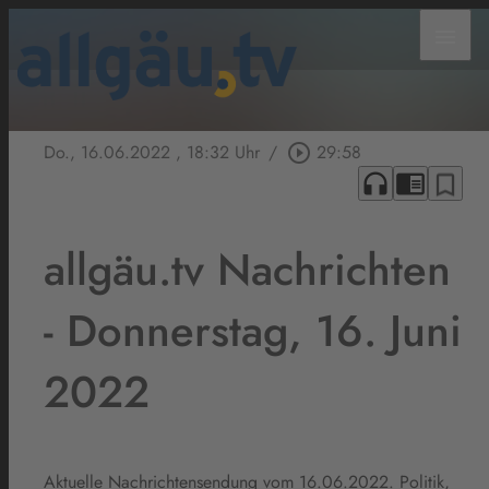
menu
Do., 16.06.2022
, 18:32 Uhr
/
play_circle_outline
29:58
headphones
chrome_reader_mode
bookmark_border
allgäu.tv Nachrichten
- Donnerstag, 16. Juni
2022
Aktuelle Nachrichtensendung vom 16.06.2022. Politik,