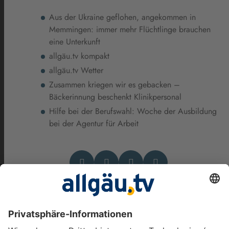
Aus der Ukraine geflohen, angekommen in
Memmingen: immer mehr Flüchtlinge brauchen
eine Unterkunft
allgäu.tv kompakt
allgäu.tv Wetter
Zusammen kriegen wir es gebacken –
Bäckerinnung beschenkt Klinikpersonal
Hilfe bei der Berufswahl: Woche der Ausbildung
bei der Agentur für Arbeit
Das könnte Dich auch