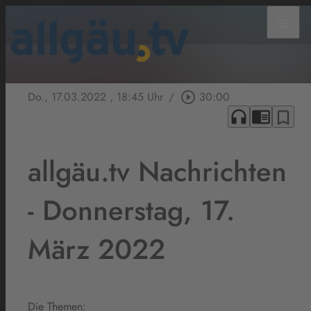
menu
Do., 17.03.2022
, 18:45 Uhr
/
play_circle_outline
30:00
headphones
chrome_reader_mode
bookmark_border
allgäu.tv Nachrichten
- Donnerstag, 17.
März 2022
Die Themen: