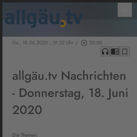
menu
Do., 18.06.2020
, 19:32 Uhr
/
play_circle_outline
30:00
headphones
chrome_reader_mode
bookmark_border
allgäu.tv Nachrichten
- Donnerstag, 18. Juni
2020
Die Themen: