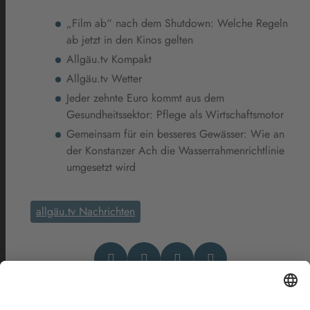
„Film ab“ nach dem Shutdown: Welche Regeln
ab jetzt in den Kinos gelten
Allgäu.tv Kompakt
Allgäu.tv Wetter
Jeder zehnte Euro kommt aus dem
Gesundheitssektor: Pflege als Wirtschaftsmotor
Gemeinsam für ein besseres Gewässer: Wie an
der Konstanzer Ach die Wasserrahmenrichtlinie
umgesetzt wird
allgäu.tv Nachrichten