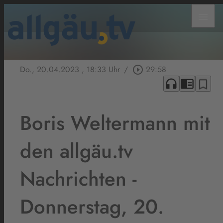
menu
Do., 20.04.2023
, 18:33 Uhr
/
play_circle_outline
29:58
headphones
chrome_reader_mode
bookmark_border
Boris Weltermann mit
den allgäu.tv
Nachrichten -
Donnerstag, 20.