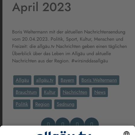
April 2023
Boris Weltermann mit der aktuellen Nachrichtensendung
vom 20.04.2023. Politik, Sport, Kultur, Menschen und
Freizeit: die allgäu.tv Nachrichten geben einen täglichen
Überblick über das Leben im Allgäu und aktuelle
Nachrichten aus der Region. #wirsinddasallgäu
Allgäu
allgäu.tv
Bayern
Boris Weltermann
Brauchtum
Kultur
Nachrichten
News
Politik
Region
Sednung