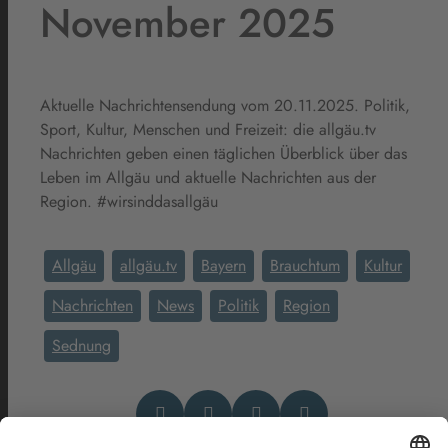
November 2025
Aktuelle Nachrichtensendung vom 20.11.2025. Politik,
Sport, Kultur, Menschen und Freizeit: die allgäu.tv
Nachrichten geben einen täglichen Überblick über das
Leben im Allgäu und aktuelle Nachrichten aus der
Region. #wirsinddasallgäu
Allgäu
allgäu.tv
Bayern
Brauchtum
Kultur
Nachrichten
News
Politik
Region
Sednung