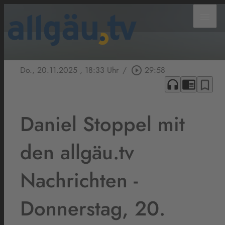
menu
Do., 20.11.2025
, 18:33 Uhr
/
play_circle_outline
29:58
headphones
chrome_reader_mode
bookmark_border
Daniel Stoppel mit
den allgäu.tv
Nachrichten -
Donnerstag, 20.