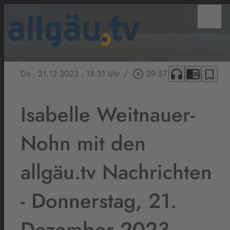
menu
headphones
chrome_reader_mode
bookmark_border
Do., 21.12.2023
, 18:31 Uhr
/
play_circle_outline
29:57
Isabelle Weitnauer-
Nohn mit den
allgäu.tv Nachrichten
- Donnerstag, 21.
Dezember 2023