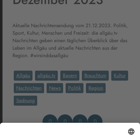
Aktuelle Nachrichtensendung vom 21.12.2023. Politik,
Sport, Kultur, Menschen und Freizeit: die allgäu.tv
Nachrichten geben einen täglichen Überblick über das
Leben im Allgäu und aktuelle Nachrichten aus der
Region. #wirsinddasallgäu
Allgäu
allgäu.tv
Bayern
Brauchtum
Kultur
Nachrichten
News
Politik
Region
Sednung