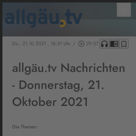
menu
headphones
chrome_reader_mode
bookmark_border
Do., 21.10.2021
, 18:31 Uhr
/
play_circle_outline
29:57
allgäu.tv Nachrichten
- Donnerstag, 21.
Oktober 2021
Die Themen: