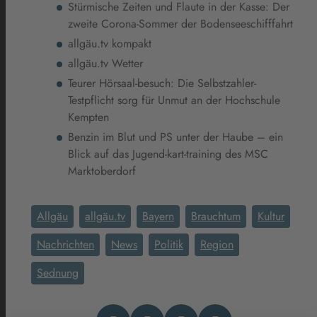
Stürmische Zeiten und Flaute in der Kasse: Der
zweite Corona-Sommer der Bodenseeschifffahrt
allgäu.tv kompakt
allgäu.tv Wetter
Teurer Hörsaal-besuch: Die Selbstzahler-
Testpflicht sorg für Unmut an der Hochschule
Kempten
Benzin im Blut und PS unter der Haube – ein
Blick auf das Jugend-kart-training des MSC
Marktoberdorf
Allgäu
allgäu.tv
Bayern
Brauchtum
Kultur
Nachrichten
News
Politik
Region
Sednung