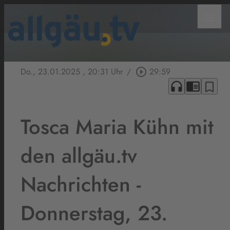
menu
Do., 23.01.2025
, 20:31 Uhr
/
play_circle_outline
29:59
headphones
chrome_reader_mode
bookmark_border
Tosca Maria Kühn mit
den allgäu.tv
Nachrichten -
Donnerstag, 23.