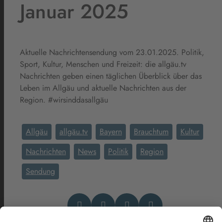
Januar 2025
Aktuelle Nachrichtensendung vom 23.01.2025. Politik,
Sport, Kultur, Menschen und Freizeit: die allgäu.tv
Nachrichten geben einen täglichen Überblick über das
Leben im Allgäu und aktuelle Nachrichten aus der
Region. #wirsinddasallgäu
Allgäu
allgäu.tv
Bayern
Brauchtum
Kultur
Nachrichten
News
Politik
Region
Sendung