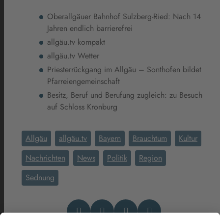
Oberallgäuer Bahnhof Sulzberg-Ried: Nach 14
Jahren endlich barrierefrei
allgäu.tv kompakt
allgäu.tv Wetter
Priesterrückgang im Allgäu – Sonthofen bildet
Pfarreiengemeinschaft
Besitz, Beruf und Berufung zugleich: zu Besuch
auf Schloss Kronburg
Allgäu
allgäu.tv
Bayern
Brauchtum
Kultur
Nachrichten
News
Politik
Region
Sednung