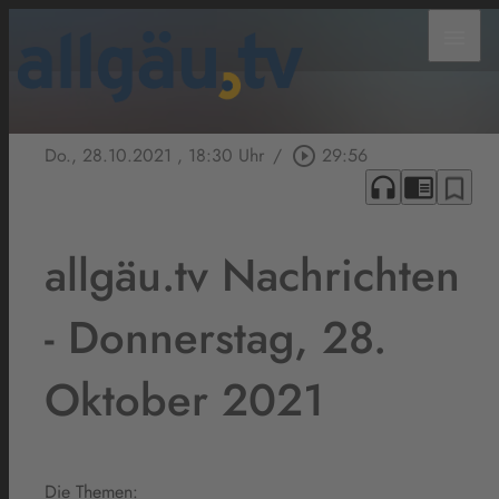
menu
Do., 28.10.2021
, 18:30 Uhr
/
play_circle_outline
29:56
headphones
chrome_reader_mode
bookmark_border
allgäu.tv Nachrichten
- Donnerstag, 28.
Oktober 2021
Die Themen: