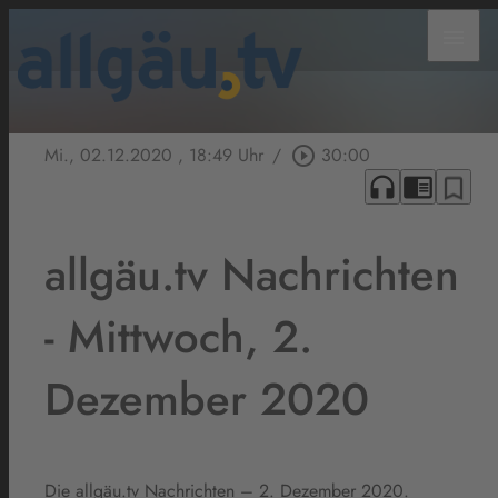
menu
Mi., 02.12.2020
, 18:49 Uhr
/
play_circle_outline
30:00
headphones
chrome_reader_mode
bookmark_border
allgäu.tv Nachrichten
- Mittwoch, 2.
Dezember 2020
Die allgäu.tv Nachrichten – 2. Dezember 2020.