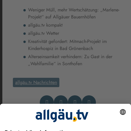
Weniger Müll, mehr Wertschätzung: „Marlene-
Projekt“ auf Allgäuer Bauernhöfen
allgäu.tv kompakt
allgäu.tv Wetter
Kreativität gefordert: Mitmach-Projekt im
Kinderhospiz in Bad Grönenbach
Alterseinsamkeit verhindern: Zu Gast in der
„Wahlfamilie“ in Sonthofen
allgäu.tv Nachrichten