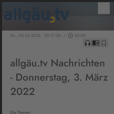
menu
Do., 03.03.2022
, 20:17 Uhr
/
play_circle_outline
30:00
headphones
chrome_reader_mode
bookmark_border
allgäu.tv Nachrichten
- Donnerstag, 3. März
2022
Die Themen: