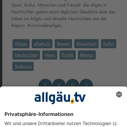
Sport, Kultur, Menschen und Freizeit: die allgäu.tv
Nachrichten geben einen täglichen Überblick über das
Leben im Allgäu und aktuelle Nachrichten aus der
Region. #wirsinddasallgäu
Allgäu
allgäu.tv
Bayern
Brauchtum
Kultur
Nachrichten
News
Politik
Region
Sednung
Das könnte Dich auch