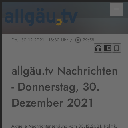
menu
Do., 30.12.2021
, 18:30 Uhr
/
play_circle_outline
29:58
headphones
chrome_reader_mode
bookmark_border
allgäu.tv Nachrichten
- Donnerstag, 30.
Dezember 2021
Aktuelle Nachrichtensendung vom 30.12.2021. Politik,